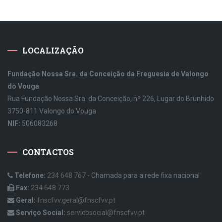
LOCALIZAÇÃO
Fundação Nossa Sra. da Conceição da Freguesia de Valongo
do Vouga
Rua Fundação Nossa Sra. da Conceição, nº 226, Lugar do Brunhido
3750-811 Valongo do Vouga
NIF:
506083268
CONTACTOS
Telefone:
234 648 767
- Chamada para a rede fixa nacional
Fax:
234 648 773
Geral:
fnscfvv.geral@fnscfvv.pt
Serviço Social:
servicosocial@fnscfvv.pt